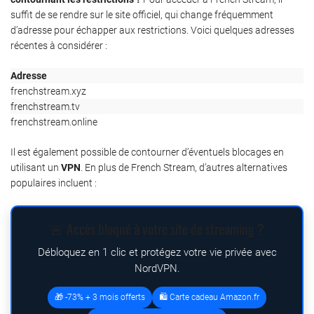
suffit de se rendre sur le site officiel, qui change fréquemment
d’adresse pour échapper aux restrictions. Voici quelques adresses
récentes à considérer :
Adresse
frenchstream.xyz
frenchstream.tv
frenchstream.online
Il est également possible de contourner d’éventuels blocages en
utilisant un
VPN
. En plus de French Stream, d’autres alternatives
populaires incluent :
🚨 Accès bloqué à votre site de streaming ?
Débloquez en 1 clic et protégez votre vie privée avec
NordVPN.
🎁 -73% + 3 mois offerts
🛍️ Carte cadeau Amazon.fr