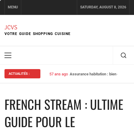
Skip
MENU
SATURDAY, AUGUST 8, 2026
to
content
JCVS
VOTRE GUIDE SHOPPING CUISINE
Primary
Menu
ACTUALITÉS :
57 ans ago
Assurance habitation : bien choisir s
FRENCH STREAM : ULTIME
GUIDE POUR LE