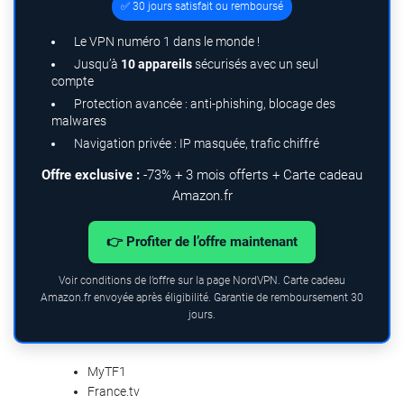
✅ 30 jours satisfait ou remboursé
Le VPN numéro 1 dans le monde !
Jusqu’à
10 appareils
sécurisés avec un seul
compte
Protection avancée : anti-phishing, blocage des
malwares
Navigation privée : IP masquée, trafic chiffré
Offre exclusive :
-73% + 3 mois offerts + Carte cadeau
Amazon.fr
👉 Profiter de l’offre maintenant
Voir conditions de l’offre sur la page NordVPN. Carte cadeau
Amazon.fr envoyée après éligibilité. Garantie de remboursement 30
jours.
MyTF1
France.tv