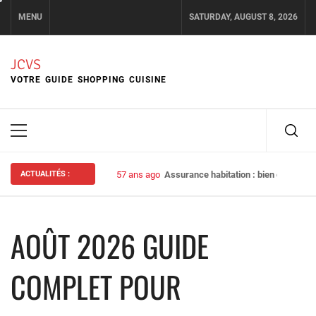
Skip
MENU
SATURDAY, AUGUST 8, 2026
to
content
JCVS
VOTRE GUIDE SHOPPING CUISINE
Primary
Menu
ACTUALITÉS :
57 ans ago
Assurance habitation : bien choisir s
AOÛT 2026 GUIDE
COMPLET POUR