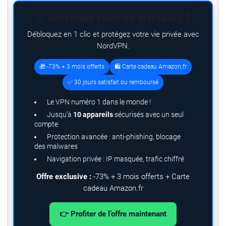
🚨 Accès bloqué à votre site de streaming ?
Débloquez en 1 clic et protégez votre vie privée avec
NordVPN.
🎁 -73% + 3 mois offerts
🛍️ Carte cadeau Amazon.fr
✅ 30 jours satisfait ou remboursé
Le VPN numéro 1 dans le monde !
Jusqu’à
10 appareils
sécurisés avec un seul
compte
Protection avancée : anti-phishing, blocage
des malwares
Navigation privée : IP masquée, trafic chiffré
Offre exclusive :
-73% + 3 mois offerts + Carte
cadeau Amazon.fr
👉 Profiter de l’offre maintenant