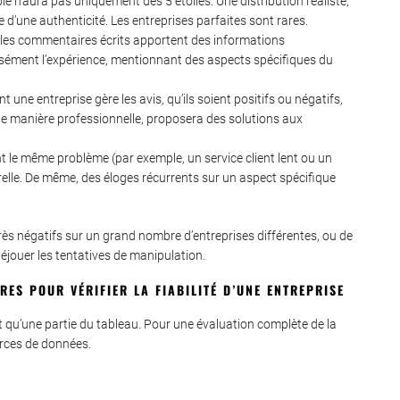
le n’aura pas uniquement des 5 étoiles. Une distribution réaliste,
d’une authenticité. Les entreprises parfaites sont rares.
 les commentaires écrits apportent des informations
isément l’expérience, mentionnant des aspects spécifiques du
 une entreprise gère les avis, qu’ils soient positifs ou négatifs,
 de manière professionnelle, proposera des solutions aux
t le même problème (par exemple, un service client lent ou un
relle. De même, des éloges récurrents sur un aspect spécifique
 très négatifs sur un grand nombre d’entreprises différentes, ou de
déjouer les tentatives de manipulation.
ES POUR VÉRIFIER LA FIABILITÉ D’UNE ENTREPRISE
ent qu’une partie du tableau. Pour une évaluation complète de la
ources de données.