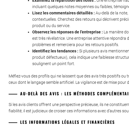
Examinez la répartition des notes :
Une entreprise fiab
incluant quelques notes moyennes ou faibles, témoigne 
Lisez les commentaires détaillés :
Au-delà de la note,
contextuelles. Cherchez des retours qui décrivent préc
produit ou du service.
Observez les réponses de l’entreprise :
La manière dont
est très révélatrice. Une entreprise attentive répondra
problèmes et remerciera pour les retours positifs.
Identifiez les tendances :
Si plusieurs avis mentionnen
produit défectueux), cela indique une faiblesse structu
soulignent un point fort.
Méfiez-vous des profils qui ne laissent que des avis très positifs ou
ceux dont le langage semble artificiel. La vigilance est de mise pour 
AU-DELÀ DES AVIS : LES MÉTHODES COMPLÉMENTAIR
Si les avis clients offrent une perspective précieuse, ils ne constitu
fiabilité, il est judicieux de croiser ces informations avec d’autres s
LES INFORMATIONS LÉGALES ET FINANCIÈRES