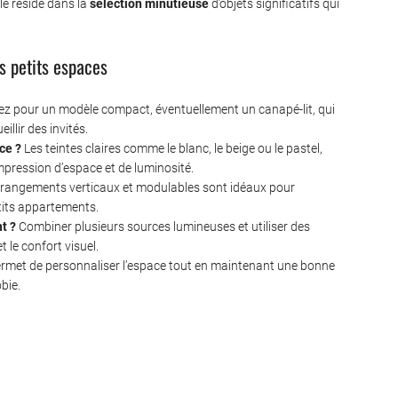
lé réside dans la
séléction minutieuse
d’objets significatifs qui
s petits espaces
z pour un modèle compact, éventuellement un canapé-lit, qui
illir des invités.
ce ?
Les teintes claires comme le blanc, le beige ou le pastel,
mpression d’espace et de luminosité.
rangements verticaux et modulables sont idéaux pour
tits appartements.
t ?
Combiner plusieurs sources lumineuses et utiliser des
 le confort visuel.
ermet de personnaliser l’espace tout en maintenant une bonne
bie.