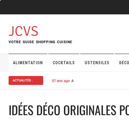
Skip
to
content
JCVS
VOTRE GUIDE SHOPPING CUISINE
ALIMENTATION
COCKTAILS
USTENSILES
DÉC
ACTUALITÉS :
57 ans ago
Assurance habitation : bien choisi
IDÉES DÉCO ORIGINALES P