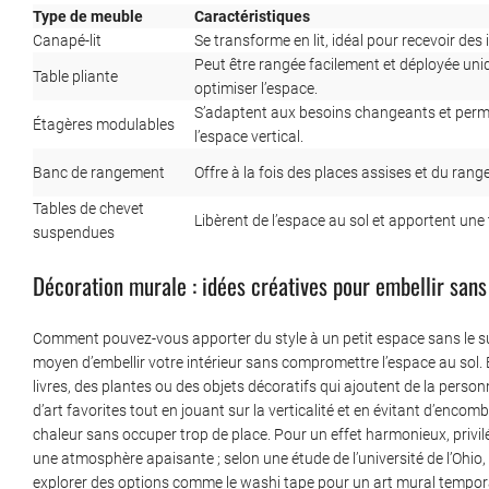
Type de meuble
Caractéristiques
Canapé-lit
Se transforme en lit, idéal pour recevoir des i
Peut être rangée facilement et déployée uni
Table pliante
optimiser l’espace.
S’adaptent aux besoins changeants et perme
Étagères modulables
l’espace vertical.
Banc de rangement
Offre à la fois des places assises et du range
Tables de chevet
Libèrent de l’espace au sol et apportent un
suspendues
Décoration murale : idées créatives pour embellir san
Comment pouvez-vous apporter du style à un petit espace sans le s
moyen d’embellir votre intérieur sans compromettre l’espace au sol.
livres, des plantes ou des objets décoratifs qui ajoutent de la person
d’art favorites tout en jouant sur la verticalité et en évitant d’encom
chaleur sans occuper trop de place. Pour un effet harmonieux, privil
une atmosphère apaisante ; selon une étude de l’université de l’Ohio
explorer des options comme le washi tape pour un art mural temporai