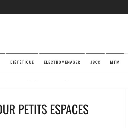
O
DIÉTÉTIQUE
ELECTROMÉNAGER
JBCC
MTM
r sa protection en ligne pour maison ou appartement
OUR PETITS ESPACES