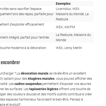
Exemples
nvités sans sacrifier l’espace.
Livarnolux, IKEA
quement lors des repas, parfaite pour
Maisons du Monde, La
Redoute
ttent d’exploiter efficacement
IKEA, AM.PM
La Redoute, Maisons du
ment intégré, parfait pour l’entrée.
Monde
e touche moderne à la décoration.
IKEA, Leroy Merlin
s encombrer
urcharger ? La
décoration murale
se révèle être un excellent
 En optant pour des
étagères murales
, vous pouvez afficher des
nalité. Les
cadres suspendus
permettent d’exposer vos œuvres
brer les surfaces. Les
tapisseries légères
offrent une touche de
égier des couleurs douces et des motifs subtils contribue à créer
, des espaces harmonieux favorisent le bien-être. Pensez à
re et évolutif.