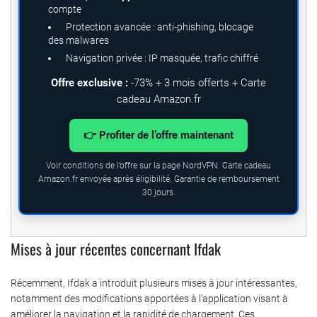
compte
Protection avancée : anti-phishing, blocage
des malwares
Navigation privée : IP masquée, trafic chiffré
Offre exclusive :
-73% + 3 mois offerts + Carte
cadeau Amazon.fr
👉 Profiter de l’offre maintenant
Voir conditions de l’offre sur la page NordVPN. Carte cadeau
Amazon.fr envoyée après éligibilité. Garantie de remboursement
30 jours.
Mises à jour récentes concernant Ifdak
Récemment, Ifdak a introduit plusieurs mises à jour intéressantes,
notamment des modifications apportées à l’application visant à
améliorer la navigation et la rapidité de chargement. Ces