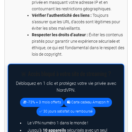
privée en masquant votre adresse IP et en
contournant les restrictions géographiques.
Vérifier l’authenticité des liens :
Toujours
s’assurer que les URL d’accès sont légitimes pour
éviter les sites malveillants.
Respecter les droits d’auteur :
Éviter les contenus
piratés pour garantir une expérience sécurisée et
éthique, ce qui est fondamental dans le respect des
lois de copyright.
🚨 Accès bloqué à votre site de streaming ?
Débloquez en 1 clic et protégez votre vie privée avec
NordVPN.
🎁 -73% + 3 mois offerts
🛍️ Carte cadeau Amazon.fr
✅ 30 jours satisfait ou remboursé
Le VPN numéro 1 dans le monde !
Jusqu’à
10 appareils
sécurisés avec un seul