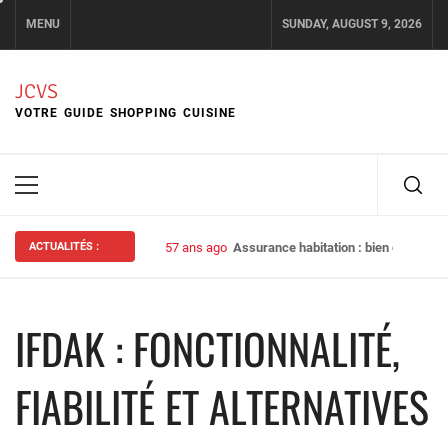
Skip
MENU
SUNDAY, AUGUST 9, 2026
to
content
JCVS
VOTRE GUIDE SHOPPING CUISINE
Primary
Menu
ACTUALITÉS :
57 ans ago
Assurance habitation : bien choisir s
IFDAK : FONCTIONNALITÉ,
FIABILITÉ ET ALTERNATIVES