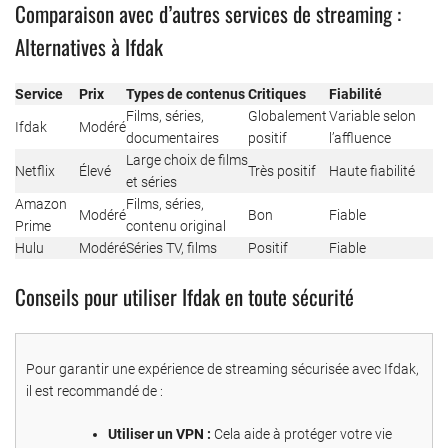
Comparaison avec d’autres services de streaming :
Alternatives à Ifdak
Service
Prix
Types de contenus
Critiques
Fiabilité
Films, séries,
Globalement
Variable selon
Ifdak
Modéré
documentaires
positif
l’affluence
Large choix de films
Netflix
Élevé
Très positif
Haute fiabilité
et séries
Amazon
Films, séries,
Modéré
Bon
Fiable
Prime
contenu original
Hulu
Modéré
Séries TV, films
Positif
Fiable
Conseils pour utiliser Ifdak en toute sécurité
Pour garantir une expérience de streaming sécurisée avec Ifdak,
il est recommandé de :
Utiliser un VPN :
Cela aide à protéger votre vie