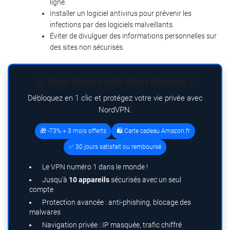
ligne.
Installer un logiciel antivirus pour prévenir les
infections par des logiciels malveillants.
Éviter de divulguer des informations personnelles sur
des sites non sécurisés.
🚨 Accès bloqué à votre site de streaming ?
Débloquez en 1 clic et protégez votre vie privée avec
NordVPN.
🎁 -73% + 3 mois offerts
🛍️ Carte cadeau Amazon.fr
✅ 30 jours satisfait ou remboursé
Le VPN numéro 1 dans le monde !
Jusqu’à
10 appareils
sécurisés avec un seul
compte
Protection avancée : anti-phishing, blocage des
malwares
Navigation privée : IP masquée, trafic chiffré