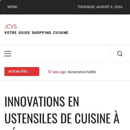
Skip
MENU
THURSDAY, AUGUST 6, 2026
to
content
JCVS
VOTRE GUIDE SHOPPING CUISINE
Primary
Menu
ACTUALITÉS :
57 ans ago
Assurance habitation : bien choisir s
INNOVATIONS EN
USTENSILES DE CUISINE À