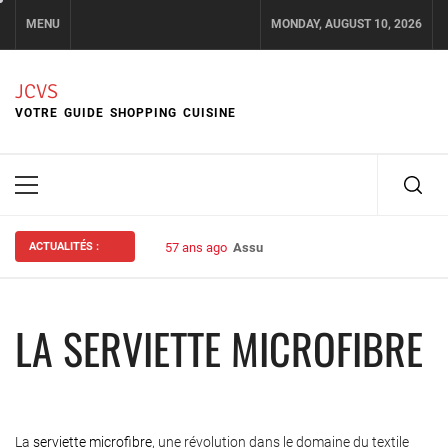
Skip
MENU
MONDAY, AUGUST 10, 2026
to
content
JCVS
VOTRE GUIDE SHOPPING CUISINE
Primary
Menu
ACTUALITÉS :
57 ans ago
Assurance habitation : bien choisir s
LA SERVIETTE MICROFIBRE
La
serviette microfibre
, une révolution dans le domaine du textile