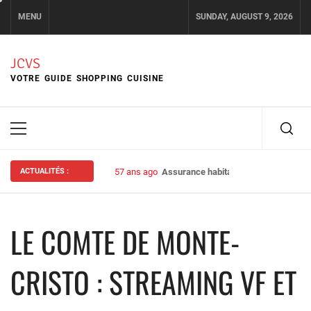
Skip
MENU
SUNDAY, AUGUST 9, 2026
to
content
JCVS
VOTRE GUIDE SHOPPING CUISINE
Primary
Menu
ACTUALITÉS :
57 ans ago
Assurance habitation : bien choisir s
LE COMTE DE MONTE-
CRISTO : STREAMING VF ET