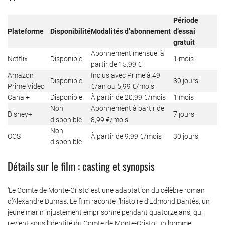
Période
Plateforme
Disponibilité
Modalités d’abonnement
d’essai
gratuit
Abonnement mensuel à
Netflix
Disponible
1 mois
partir de 15,99 €
Amazon
Inclus avec Prime à 49
Disponible
30 jours
Prime Video
€/an ou 5,99 €/mois
Canal+
Disponible
À partir de 20,99 €/mois
1 mois
Non
Abonnement à partir de
Disney+
7 jours
disponible
8,99 €/mois
Non
OCS
À partir de 9,99 €/mois
30 jours
disponible
Détails sur le film : casting et synopsis
‘Le Comte de Monte-Cristo’ est une adaptation du célèbre roman
d’Alexandre Dumas. Le film raconte l’histoire d’Edmond Dantès, un
jeune marin injustement emprisonné pendant quatorze ans, qui
revient sous l’identité du Comte de Monte-Cristo, un homme