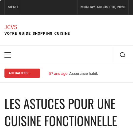
Skip
MENU
MONDAY, AUGUST 10, 2026
to
content
JCVS
VOTRE GUIDE SHOPPING CUISINE
Primary
Menu
ACTUALITÉS :
57 ans ago
Assurance habitation : bien choisir s
LES ASTUCES POUR UNE
CUISINE FONCTIONNELLE