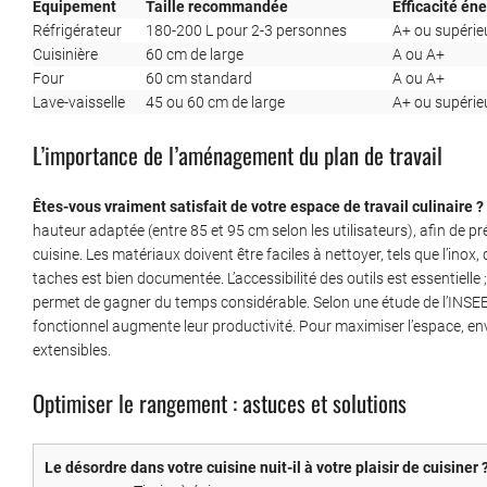
Équipement
Taille recommandée
Efficacité én
Réfrigérateur
180-200 L pour 2-3 personnes
A+ ou supérie
Cuisinière
60 cm de large
A ou A+
Four
60 cm standard
A ou A+
Lave-vaisselle
45 ou 60 cm de large
A+ ou supérie
L’importance de l’aménagement du plan de travail
Êtes-vous vraiment satisfait de votre espace de travail culinaire ?
hauteur adaptée (entre 85 et 95 cm selon les utilisateurs), afin de 
cuisine. Les matériaux doivent être faciles à nettoyer, tels que l’inox,
taches est bien documentée. L’accessibilité des outils est essentielle
permet de gagner du temps considérable. Selon une étude de l’INSEE
fonctionnel augmente leur productivité. Pour maximiser l’espace, en
extensibles.
Optimiser le rangement : astuces et solutions
Le désordre dans votre cuisine nuit-il à votre plaisir de cuisiner 