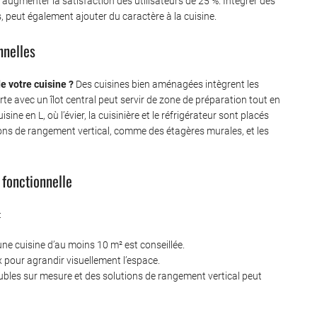
 augmenter la satisfaction des utilisateurs de 25 %. Intégrer des
 peut également ajouter du caractère à la cuisine.
nnelles
e votre cuisine ?
Des cuisines bien aménagées intègrent les
 avec un îlot central peut servir de zone de préparation tout en
ine en L, où l’évier, la cuisinière et le réfrigérateur sont placés
lutions de rangement vertical, comme des étagères murales, et les
 fonctionnelle
:
, une cuisine d’au moins 10 m² est conseillée.
ux pour agrandir visuellement l’espace.
ubles sur mesure et des solutions de rangement vertical peut