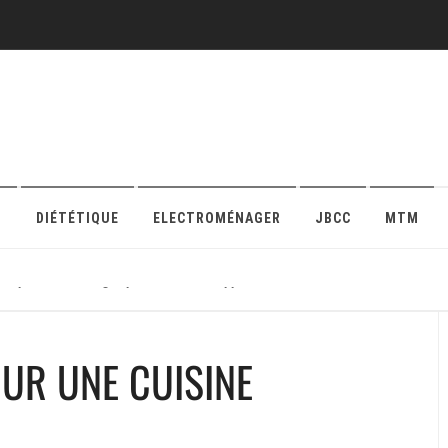
O
DIÉTÉTIQUE
ELECTROMÉNAGER
JBCC
MTM
r sa protection en ligne pour maison ou appartement
UR UNE CUISINE