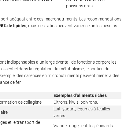
poissons gras.
 rapport adéquat entre ces macronutriments. Les recommandations
25% de lipides
, mais ces ratios peuvent varier selon les besoins
x
sont indispensables à un large éventail de fonctions corporelles.
e essentiel dans la régulation du métabolisme, le soutien du
 exemple, des carences en micronutriments peuvent mener à des
ance de fer.
Exemples d’aliments riches
formation de collagène.
Citrons, kiwis, poivrons.
Lait, yaourt, légumes à feuilles
aire.
vertes.
ges et le transport de
Viande rouge, lentilles, épinards.