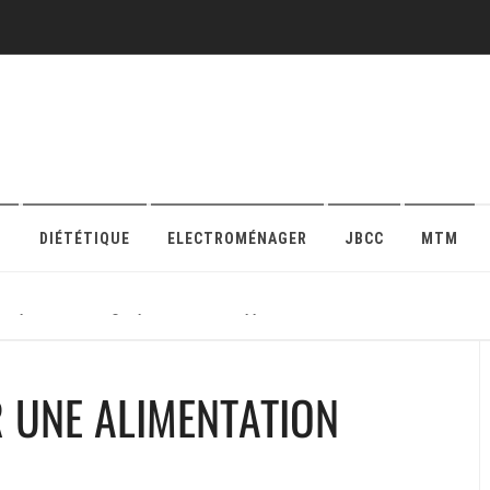
O
DIÉTÉTIQUE
ELECTROMÉNAGER
JBCC
MTM
r sa protection en ligne pour maison ou appartement
R UNE ALIMENTATION