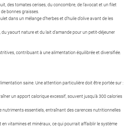
it, des tomates cerises, du concombre, de l’avocat et un filet
t de bonnes graisses.
oulet dans un mélange d’herbes et d’huile d’olive avant de les
 du yaourt nature et du lait d’amande pour un petit-déjeuner
tives, contribuant à une alimentation équilibrée et diversifiée.
alimentation saine. Une attention particulière doit être portée sur :
traîner un apport calorique excessif, souvent jusqu’à 300 calories
 nutriments essentiels, entraînant des carences nutritionnelles
t en vitamines et minéraux, ce qui pourrait affaiblir le système