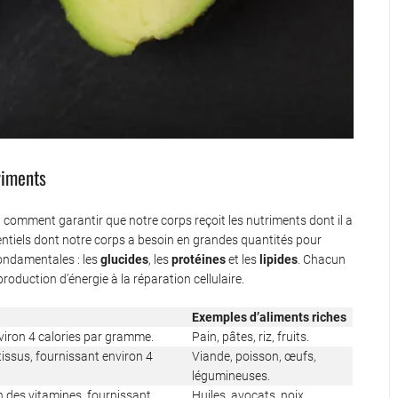
riments
 comment garantir que notre corps reçoit les nutriments dont il a
ntiels dont notre corps a besoin en grandes quantités pour
fondamentales : les
glucides
, les
protéines
et les
lipides
. Chacun
roduction d’énergie à la réparation cellulaire.
Exemples d’aliments riches
nviron 4 calories par gramme.
Pain, pâtes, riz, fruits.
tissus, fournissant environ 4
Viande, poisson, œufs,
légumineuses.
on des vitamines, fournissant
Huiles, avocats, noix,