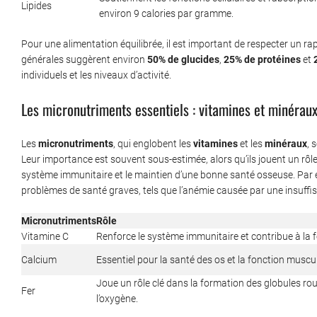
Lipides
environ 9 calories par gramme.
Pour une alimentation équilibrée, il est important de respecter un
générales suggèrent environ
50% de glucides
,
25% de protéines
et
individuels et les niveaux d’activité.
Les micronutriments essentiels : vitamines et minérau
Les
micronutriments
, qui englobent les
vitamines
et les
minéraux
, 
Leur importance est souvent sous-estimée, alors qu’ils jouent un rôl
système immunitaire et le maintien d’une bonne santé osseuse. Par
problèmes de santé graves, tels que l’anémie causée par une insuffis
Micronutriments
Rôle
Vitamine C
Renforce le système immunitaire et contribue à la 
Calcium
Essentiel pour la santé des os et la fonction muscul
Joue un rôle clé dans la formation des globules rou
Fer
l’oxygène.