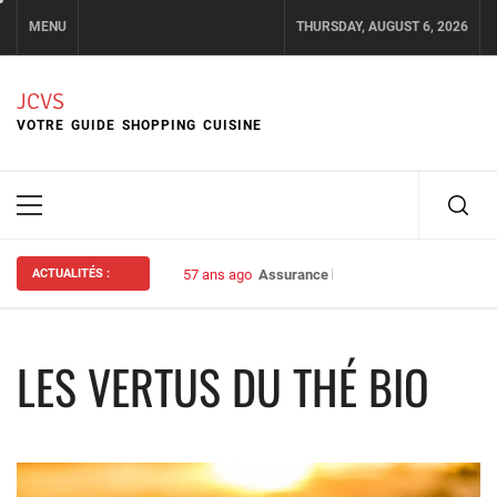
Skip
MENU
THURSDAY, AUGUST 6, 2026
to
content
JCVS
VOTRE GUIDE SHOPPING CUISINE
Primary
Menu
ACTUALITÉS :
57 ans ago
Assurance habitation : bien choisir s
LES VERTUS DU THÉ BIO