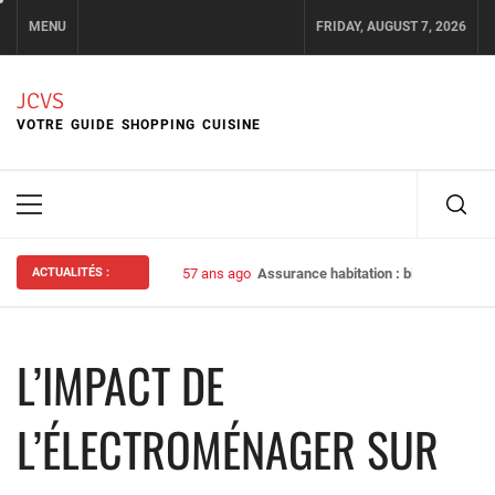
Skip
MENU
FRIDAY, AUGUST 7, 2026
to
content
JCVS
VOTRE GUIDE SHOPPING CUISINE
Primary
Menu
ACTUALITÉS :
57 ans ago
Assurance habitation : bien choisir s
L’IMPACT DE
L’ÉLECTROMÉNAGER SUR