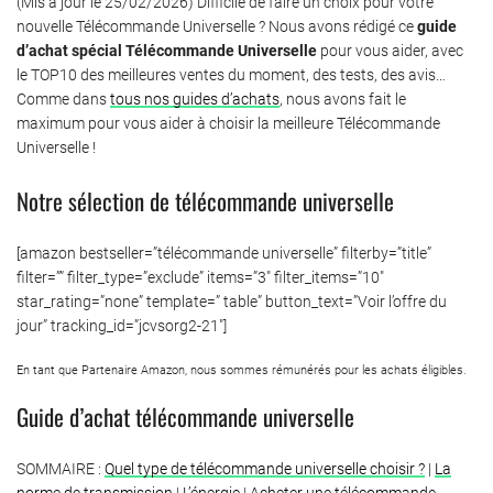
(Mis à jour le 25/02/2026) Difficile de faire un choix pour votre
nouvelle Télécommande Universelle ? Nous avons rédigé ce
guide
d’achat spécial Télécommande Universelle
pour vous aider, avec
le TOP10 des meilleures ventes du moment, des tests, des avis…
Comme dans
tous nos guides d’achats
, nous avons fait le
maximum pour vous aider à choisir la meilleure Télécommande
Universelle !
Notre sélection de télécommande universelle
[amazon bestseller=”télécommande universelle” filterby=”title”
filter=”” filter_type=”exclude” items=”3″ filter_items=”10″
star_rating=”none” template=” table” button_text=”Voir l’offre du
jour” tracking_id=”jcvsorg2-21″]
En tant que Partenaire Amazon, nous sommes rémunérés pour les achats éligibles.
Guide d’achat télécommande universelle
SOMMAIRE :
Quel type de télécommande universelle choisir ?
|
La
norme de transmission
|
L’énergie
|
Acheter une télécommande