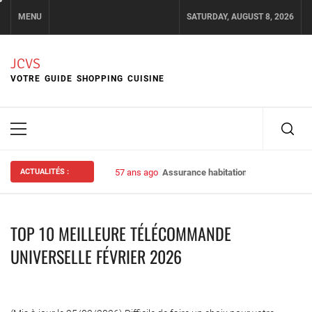
Skip
MENU
SATURDAY, AUGUST 8, 2026
to
content
JCVS
VOTRE GUIDE SHOPPING CUISINE
Primary
Menu
ACTUALITÉS :
57 ans ago
Assurance habitation : bien choisir s
TOP 10 MEILLEURE TÉLÉCOMMANDE
UNIVERSELLE FÉVRIER 2026