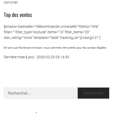
convivial.
Top des ventes
[amazon bestseller=”télécommande universelle” filterby=”title”
filter=”” filter_type=”exclude” items=”10″ filter_items=”20″
star_rating=”none” template=”table” tracking_id=”jcvsorg2-21″]
En tant que Partenaire Amazon, nous sommes rémunérés pour les achats éligibles.
Dernière mise à jour : 2026-02-25 05:14:33
Rechercher :