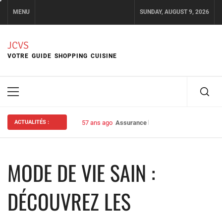
Skip
MENU
SUNDAY, AUGUST 9, 2026
to
content
JCVS
VOTRE GUIDE SHOPPING CUISINE
Primary
Menu
ACTUALITÉS :
57 ans ago
Assurance habitation : bien choisir s
MODE DE VIE SAIN :
DÉCOUVREZ LES