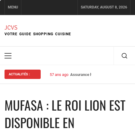
Skip
MENU
SATURDAY, AUGUST 8, 2026
to
content
JCVS
VOTRE GUIDE SHOPPING CUISINE
Primary
Menu
ACTUALITÉS :
57 ans ago
Assurance habitation : bien choisir s
MUFASA : LE ROI LION EST
DISPONIBLE EN