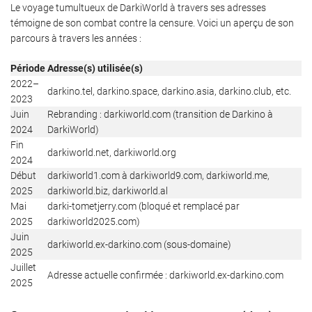
Le voyage tumultueux de DarkiWorld à travers ses adresses
témoigne de son combat contre la censure. Voici un aperçu de son
parcours à travers les années :
Période
Adresse(s) utilisée(s)
2022–
darkino.tel, darkino.space, darkino.asia, darkino.club, etc.
2023
Juin
Rebranding : darkiworld.com (transition de Darkino à
2024
DarkiWorld)
Fin
darkiworld.net, darkiworld.org
2024
Début
darkiworld1.com à darkiworld9.com, darkiworld.me,
2025
darkiworld.biz, darkiworld.al
Mai
darki-tometjerry.com (bloqué et remplacé par
2025
darkiworld2025.com)
Juin
darkiworld.ex-darkino.com (sous-domaine)
2025
Juillet
Adresse actuelle confirmée : darkiworld.ex-darkino.com
2025