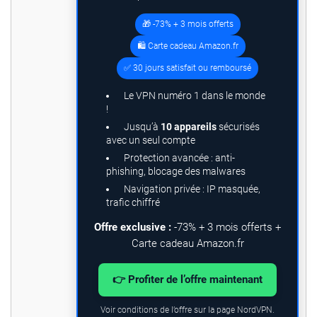
🎁 -73% + 3 mois offerts
🛍️ Carte cadeau Amazon.fr
✅ 30 jours satisfait ou remboursé
Le VPN numéro 1 dans le monde
!
Jusqu’à
10 appareils
sécurisés
avec un seul compte
Protection avancée : anti-
phishing, blocage des malwares
Navigation privée : IP masquée,
trafic chiffré
Offre exclusive :
-73% + 3 mois offerts +
Carte cadeau Amazon.fr
👉 Profiter de l’offre maintenant
Voir conditions de l’offre sur la page NordVPN.