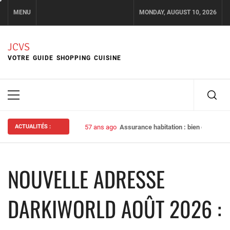
Skip
MENU
MONDAY, AUGUST 10, 2026
to
content
JCVS
VOTRE GUIDE SHOPPING CUISINE
Primary
Menu
ACTUALITÉS :
57 ans ago
Assurance habitation : bien choisir s
NOUVELLE ADRESSE
DARKIWORLD AOÛT 2026 :