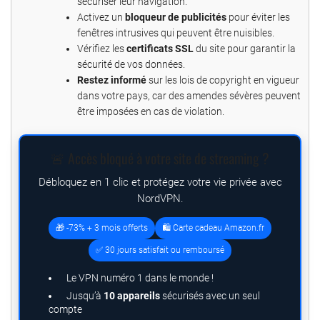
sécuriser leur navigation.
Activez un
bloqueur de publicités
pour éviter les
fenêtres intrusives qui peuvent être nuisibles.
Vérifiez les
certificats SSL
du site pour garantir la
sécurité de vos données.
Restez informé
sur les lois de copyright en vigueur
dans votre pays, car des amendes sévères peuvent
être imposées en cas de violation.
🚨 Accès bloqué à votre site de streaming ?
Débloquez en 1 clic et protégez votre vie privée avec
NordVPN.
🎁 -73% + 3 mois offerts
🛍️ Carte cadeau Amazon.fr
✅ 30 jours satisfait ou remboursé
Le VPN numéro 1 dans le monde !
Jusqu’à
10 appareils
sécurisés avec un seul
compte