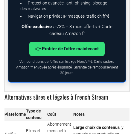
Protection avancée : anti-phishing, blocage
des malwares
Navigation privée : IP masquée, trafic chiffré
Offre exclusive :
-73% + 3 mois offerts + Carte
cadeau Amazon.fr
👉 Profiter de l’offre maintenant
Voir conditions de l’offre sur la page NordVPN. Carte cadeau
Amazon.fr envoyée après éligibilité. Garantie de remboursement
30 jours.
Alternatives sûres et légales à French Stream
Type de
Plateforme
Coût
Notes
contenu
Abonnement
Large choix de contenus
, y
Films et
mensuel à
Netflix
compris des productions