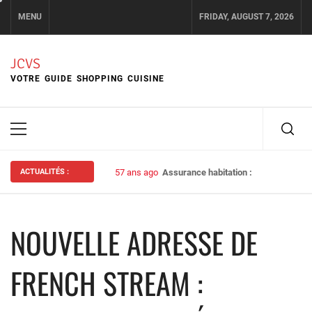
Skip
MENU
FRIDAY, AUGUST 7, 2026
to
content
JCVS
VOTRE GUIDE SHOPPING CUISINE
Primary
Menu
ACTUALITÉS :
57 ans ago
Assurance habitation : bien choisir s
NOUVELLE ADRESSE DE
FRENCH STREAM :