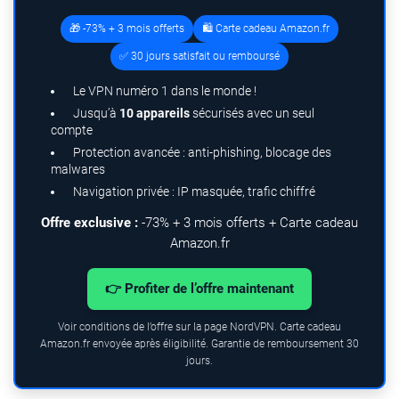
🎁 -73% + 3 mois offerts
🛍️ Carte cadeau Amazon.fr
✅ 30 jours satisfait ou remboursé
Le VPN numéro 1 dans le monde !
Jusqu’à
10 appareils
sécurisés avec un seul
compte
Protection avancée : anti-phishing, blocage des
malwares
Navigation privée : IP masquée, trafic chiffré
Offre exclusive :
-73% + 3 mois offerts + Carte cadeau
Amazon.fr
👉 Profiter de l’offre maintenant
Voir conditions de l’offre sur la page NordVPN. Carte cadeau
Amazon.fr envoyée après éligibilité. Garantie de remboursement 30
jours.