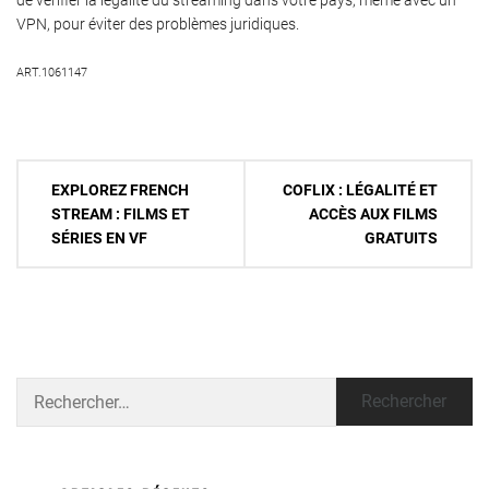
de vérifier la légalité du streaming dans votre pays, même avec un
VPN, pour éviter des problèmes juridiques.
ART.1061147
Navigation
EXPLOREZ FRENCH
COFLIX : LÉGALITÉ ET
de
STREAM : FILMS ET
ACCÈS AUX FILMS
SÉRIES EN VF
GRATUITS
l’article
Rechercher :