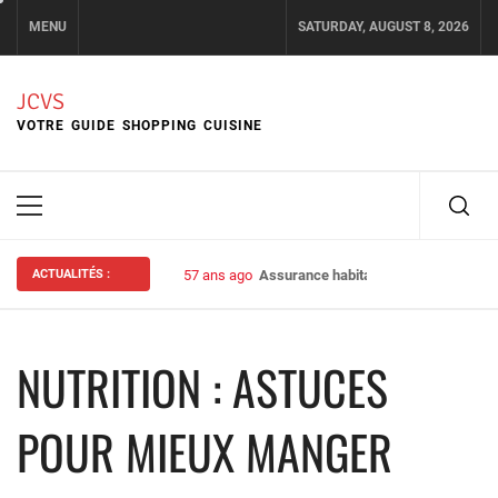
Skip
MENU
SATURDAY, AUGUST 8, 2026
to
content
JCVS
VOTRE GUIDE SHOPPING CUISINE
Primary
Menu
ACTUALITÉS :
57 ans ago
Assurance habitation : bien choisir s
NUTRITION : ASTUCES
POUR MIEUX MANGER