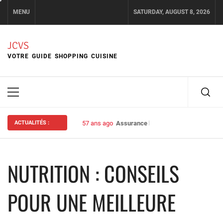
Skip
MENU
SATURDAY, AUGUST 8, 2026
to
content
JCVS
VOTRE GUIDE SHOPPING CUISINE
Primary
Menu
ACTUALITÉS :
57 ans ago
Assurance habitation : bien choisir s
NUTRITION : CONSEILS
POUR UNE MEILLEURE