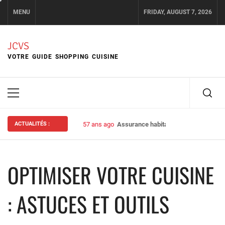
Skip
MENU
FRIDAY, AUGUST 7, 2026
to
content
JCVS
VOTRE GUIDE SHOPPING CUISINE
Primary
Menu
ACTUALITÉS :
57 ans ago
Assurance habitation : bien choisir s
OPTIMISER VOTRE CUISINE
: ASTUCES ET OUTILS