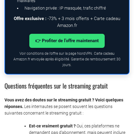
malwares
Navigation privée : IP masquée, trafic chiffré
Offre exclusive :
-73% + 3 mois offerts + Carte cadeau
Amazon.fr
👉 Profiter de l’offre maintenant
Voir conditions de l’offre sur la page NordVPN. Carte cadeau
Amazon.fr envoyée après éligibilité. Garantie de remboursement 30
jours.
Questions fréquentes sur le streaming gratuit
Vous avez des doutes sur le streaming gratuit ? Voici quelques
réponses.
Les internautes se posent souvent les questions
suivantes concernant le streaming gratuit :
Est-ce vraiment gratuit ?
Oui, ces plateformes ne
demandent pas d’abonnement, mais peuvent inclure