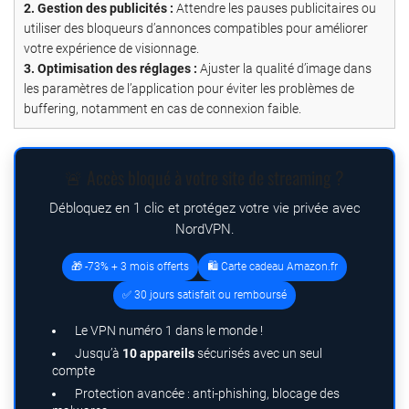
2. Gestion des publicités :
Attendre les pauses publicitaires ou
utiliser des bloqueurs d’annonces compatibles pour améliorer
votre expérience de visionnage.
3. Optimisation des réglages :
Ajuster la qualité d’image dans
les paramètres de l’application pour éviter les problèmes de
buffering, notamment en cas de connexion faible.
🚨 Accès bloqué à votre site de streaming ?
Débloquez en 1 clic et protégez votre vie privée avec
NordVPN.
🎁 -73% + 3 mois offerts
🛍️ Carte cadeau Amazon.fr
✅ 30 jours satisfait ou remboursé
Le VPN numéro 1 dans le monde !
Jusqu’à
10 appareils
sécurisés avec un seul
compte
Protection avancée : anti-phishing, blocage des