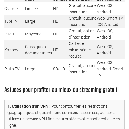
Gratuit, aucune
Web, iOS,
Crackle
Limitée
HD
inscription
Android
Gratuit, aucune
Web, Smart TV,
Tubi TV
Large
HD
inscription
iOS, Android
Gratuit, option
Web, iOS,
Vudu
Moyenne
HD
d’inscription
Android
Carte de
Classiques et
Web, iOS,
Kanopy
HD
bibliothèque
documentaires
Android
requise
Web, iOS,
Gratuit, aucune
Pluto TV
Large
SD/HD
Android, Smart
inscription
TV
Astuces pour profiter au mieux du streaming gratuit
1. Utilisation d’un VPN :
Pour contourner les restrictions
géographiques et garantir une connexion sécurisée, pensez à
utiliser un service VPN fiable qui protège votre confidentialité en
ligne.