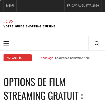
Skip
MENU
FRIDAY, AUGUST 7, 2026
to
content
JCVS
VOTRE GUIDE SHOPPING CUISINE
Primary
Menu
ACTUALITÉS :
57 ans ago
Assurance habitation : bien choisir s
OPTIONS DE FILM
STREAMING GRATUIT :