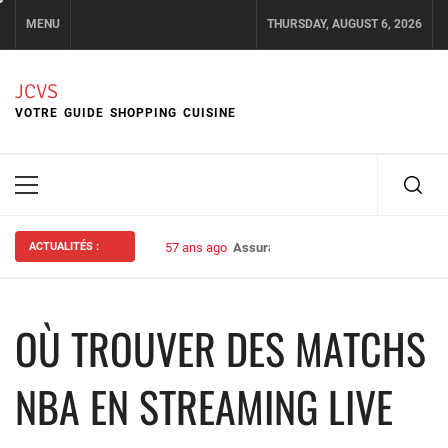
Skip
MENU
THURSDAY, AUGUST 6, 2026
to
content
JCVS
VOTRE GUIDE SHOPPING CUISINE
Primary
Menu
ACTUALITÉS :
57 ans ago
Assurance habitation : bien choisir s
OÙ TROUVER DES MATCHS
NBA EN STREAMING LIVE