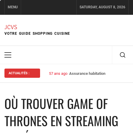
Skip
MENU
SATURDAY, AUGUST 8, 2026
to
content
JCVS
VOTRE GUIDE SHOPPING CUISINE
Primary
Menu
ACTUALITÉS :
57 ans ago
Assurance habitation : bien choisir s
OÙ TROUVER GAME OF
THRONES EN STREAMING