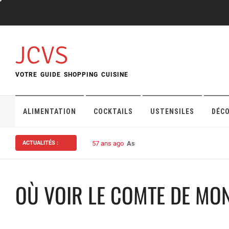
Skip
to
content
JCVS
VOTRE GUIDE SHOPPING CUISINE
ALIMENTATION
COCKTAILS
USTENSILES
DÉC
ACTUALITÉS :
57 ans ago
Assurance habitation : bien choisi
OÙ VOIR LE COMTE DE MON