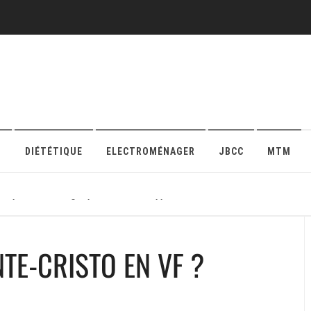
O
DIÉTÉTIQUE
ELECTROMÉNAGER
JBCC
MTM
r sa protection en ligne pour maison ou appartement
TE-CRISTO EN VF ?