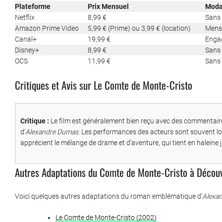
Plateforme
Prix Mensuel
Moda
Netflix
8,99 €
Sans
Amazon Prime Video
5,99 € (Prime) ou 3,99 € (location)
Mensu
Canal+
19,99 €
Enga
Disney+
8,99 €
Sans
OCS
11,99 €
Sans
Critiques et Avis sur Le Comte de Monte-Cristo
Critique :
Le film est généralement bien reçu avec des commentaires
d’
Alexandre Dumas
. Les performances des acteurs sont souvent lo
apprécient le mélange de drame et d’aventure, qui tient en haleine ju
Autres Adaptations du Comte de Monte-Cristo à Découv
Voici quelques autres adaptations du roman emblématique d’
Alexa
Le Comte de Monte-Cristo (2002)