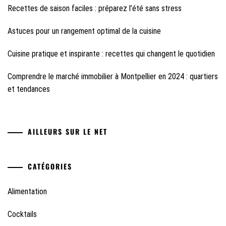
Recettes de saison faciles : préparez l’été sans stress
Astuces pour un rangement optimal de la cuisine
Cuisine pratique et inspirante : recettes qui changent le quotidien
Comprendre le marché immobilier à Montpellier en 2024 : quartiers
et tendances
AILLEURS SUR LE NET
CATÉGORIES
Alimentation
Cocktails