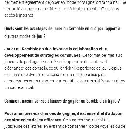
permettent également de jouer en mode hors ligne, offrant ainsi une
flexibilité accrue pour profiter du jeu à tout moment, même sans
accès à Internet.
Quels sont les avantages de jouer au Scrabble en duo par rapport à
d’autres modes de jeu ?
Jouer au Scrabble en duo favorise la collaboration et le
développement de stratégies communes.
Ce format permet aux
joueurs de partager leurs idées, d’apprendre des autres et
d’échanger des conseils, ce qui enrichit l’expérience de jeu. De plus,
cela crée une dynamique sociale qui rend les parties plus
engageantes et amusantes, surtout si les joueurs s’affrontent dans
un cadre amical.
Comment maximiser ses chances de gagner au Scrabble en ligne ?
Pour améliorer vos chances de gagner, il est essentiel d’adopter
des stratégies de jeu efficaces.
Cela comprend la gestion
judicieuse des lettres, en évitant de conserver trop de voyelles ou de