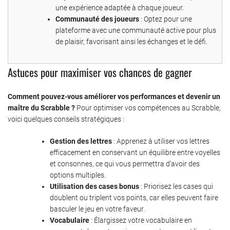
une expérience adaptée à chaque joueur.
Communauté des joueurs
: Optez pour une
plateforme avec une communauté active pour plus
de plaisir, favorisant ainsi les échanges et le défi.
Astuces pour maximiser vos chances de gagner
Comment pouvez-vous améliorer vos performances et devenir un
maître du Scrabble ?
Pour optimiser vos compétences au Scrabble,
voici quelques conseils stratégiques :
Gestion des lettres
: Apprenez à utiliser vos lettres
efficacement en conservant un équilibre entre voyelles
et consonnes, ce qui vous permettra d’avoir des
options multiples.
Utilisation des cases bonus
: Priorisez les cases qui
doublent ou triplent vos points, car elles peuvent faire
basculer le jeu en votre faveur.
Vocabulaire
: Élargissez votre vocabulaire en