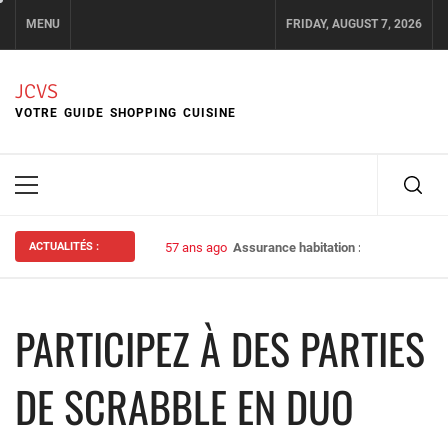
Skip
MENU
FRIDAY, AUGUST 7, 2026
to
content
JCVS
VOTRE GUIDE SHOPPING CUISINE
Primary
Menu
ACTUALITÉS :
57 ans ago
Assurance habitation : bien choisir s
PARTICIPEZ À DES PARTIES
DE SCRABBLE EN DUO