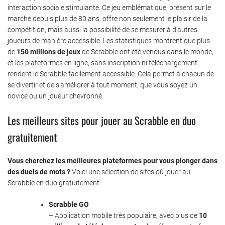
interaction sociale stimulante. Ce jeu emblématique, présent sur le
marché depuis plus de 80 ans, offre non seulement le plaisir de la
compétition, mais aussi la possibilité de se mesurer à d’autres
joueurs de manière accessible. Les statistiques montrent que plus
de
150 millions de jeux
de Scrabble ont été vendus dans le monde,
et les plateformes en ligne, sans inscription ni téléchargement,
rendent le Scrabble facilement accessible. Cela permet à chacun de
se divertir et de s’améliorer à tout moment, que vous soyez un
novice ou un joueur chevronné.
Les meilleurs sites pour jouer au Scrabble en duo
gratuitement
Vous cherchez les meilleures plateformes pour vous plonger dans
des duels de mots ?
Voici une sélection de sites où jouer au
Scrabble en duo gratuitement :
Scrabble GO
– Application mobile très populaire, avec plus de
10