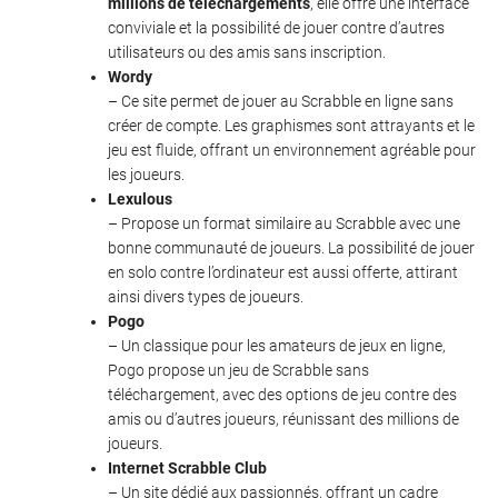
millions de téléchargements
, elle offre une interface
conviviale et la possibilité de jouer contre d’autres
utilisateurs ou des amis sans inscription.
Wordy
– Ce site permet de jouer au Scrabble en ligne sans
créer de compte. Les graphismes sont attrayants et le
jeu est fluide, offrant un environnement agréable pour
les joueurs.
Lexulous
– Propose un format similaire au Scrabble avec une
bonne communauté de joueurs. La possibilité de jouer
en solo contre l’ordinateur est aussi offerte, attirant
ainsi divers types de joueurs.
Pogo
– Un classique pour les amateurs de jeux en ligne,
Pogo propose un jeu de Scrabble sans
téléchargement, avec des options de jeu contre des
amis ou d’autres joueurs, réunissant des millions de
joueurs.
Internet Scrabble Club
– Un site dédié aux passionnés, offrant un cadre