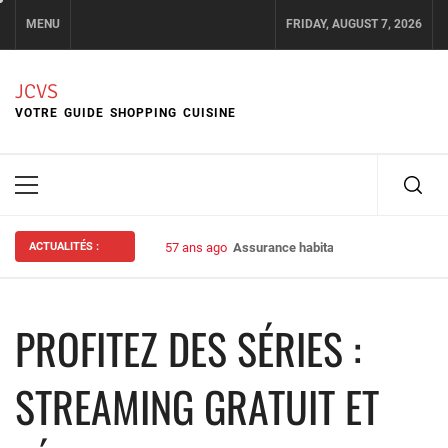
Skip
MENU
FRIDAY, AUGUST 7, 2026
to
content
JCVS
VOTRE GUIDE SHOPPING CUISINE
Primary
Menu
ACTUALITÉS :
57 ans ago
Assurance habitation : bien choisir s
PROFITEZ DES SÉRIES :
STREAMING GRATUIT ET