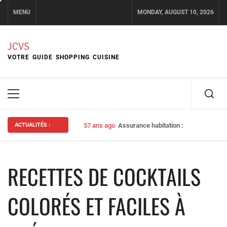
Skip
MENU
MONDAY, AUGUST 10, 2026
to
content
JCVS
VOTRE GUIDE SHOPPING CUISINE
Primary
Menu
ACTUALITÉS :
57 ans ago
Assurance habitation : bien choisir s
RECETTES DE COCKTAILS
COLORÉS ET FACILES À