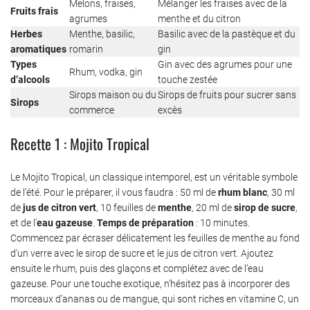
Melons, fraises,
Mélanger les fraises avec de la
Fruits frais
agrumes
menthe et du citron
Herbes
Menthe, basilic,
Basilic avec de la pastèque et du
aromatiques
romarin
gin
Types
Gin avec des agrumes pour une
Rhum, vodka, gin
d’alcools
touche zestée
Sirops maison ou du
Sirops de fruits pour sucrer sans
Sirops
commerce
excès
Recette 1 : Mojito Tropical
Le Mojito Tropical, un classique intemporel, est un véritable symbole
de l’été. Pour le préparer, il vous faudra : 50 ml de
rhum blanc
, 30 ml
de
jus de citron vert
, 10 feuilles de
menthe
, 20 ml de
sirop de sucre
,
et de l’
eau gazeuse
.
Temps de préparation
: 10 minutes.
Commencez par écraser délicatement les feuilles de menthe au fond
d’un verre avec le sirop de sucre et le jus de citron vert. Ajoutez
ensuite le rhum, puis des glaçons et complétez avec de l’eau
gazeuse. Pour une touche exotique, n’hésitez pas à incorporer des
morceaux d’ananas ou de mangue, qui sont riches en vitamine C, un