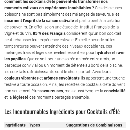
comment les cocktails d’été peuvent-ils transformer nos
moments estivaux en expériences inoubliables ?
Ces délicieuses
boissons ne sont pas simplement des mélanges de saveurs, elles
incarnent l’esprit de la saison estivale
et participent à la création
de souvenirs. En effet, selon une étude de l’Institut Français de la
Vigne et du Vin,
85 % des Français
considèrent qu’un bon cocktail
peut rehausser leur expérience estivale. En cette période où les
températures peuvent atteindre des niveaux accablants, ces
mélanges frais et légers se révèlent essentiels pour
hydrater
et
ravir
les papilles
. Que ce soit pour une soirée animée entre amis, un
barbecue convivial ou un moment de détente au bord de la piscine,
les cocktails rafraîchissants sont le choix parfait. Avec leurs
couleurs vibrantes
et
arômes envoûtants
, ils apportent une touche
festive à toute occasion. Ainsi, les recettes de cocktails d’été doivent
non seulement être
savoureuses
, mais aussi évoquer la
convivialité
et la
légèreté
des moments partagés ensemble.
Les Incontournables Ingrédients pour Cocktails d’Été
Ingrédients
Types
Suggestions de Combinaisons