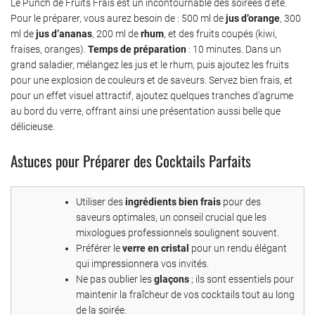
Le Punch de Fruits Frais est un incontournable des soirées d’été.
Pour le préparer, vous aurez besoin de : 500 ml de
jus d’orange
, 300
ml de
jus d’ananas
, 200 ml de
rhum
, et des fruits coupés (kiwi,
fraises, oranges).
Temps de préparation
: 10 minutes. Dans un
grand saladier, mélangez les jus et le rhum, puis ajoutez les fruits
pour une explosion de couleurs et de saveurs. Servez bien frais, et
pour un effet visuel attractif, ajoutez quelques tranches d’agrume
au bord du verre, offrant ainsi une présentation aussi belle que
délicieuse.
Astuces pour Préparer des Cocktails Parfaits
Utiliser des
ingrédients bien frais
pour des
saveurs optimales, un conseil crucial que les
mixologues professionnels soulignent souvent.
Préférer le
verre en cristal
pour un rendu élégant
qui impressionnera vos invités.
Ne pas oublier les
glaçons
; ils sont essentiels pour
maintenir la fraîcheur de vos cocktails tout au long
de la soirée.