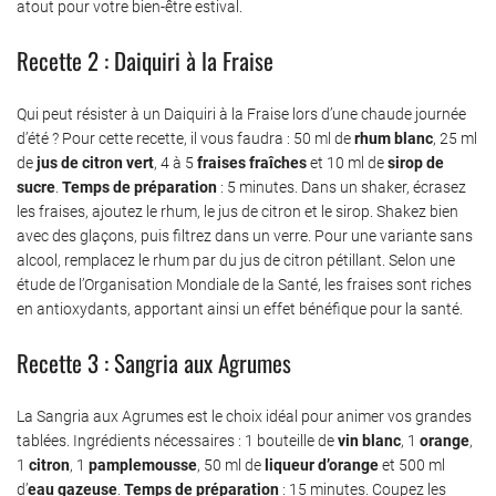
atout pour votre bien-être estival.
Recette 2 : Daiquiri à la Fraise
Qui peut résister à un Daiquiri à la Fraise lors d’une chaude journée
d’été ? Pour cette recette, il vous faudra : 50 ml de
rhum blanc
, 25 ml
de
jus de citron vert
, 4 à 5
fraises fraîches
et 10 ml de
sirop de
sucre
.
Temps de préparation
: 5 minutes. Dans un shaker, écrasez
les fraises, ajoutez le rhum, le jus de citron et le sirop. Shakez bien
avec des glaçons, puis filtrez dans un verre. Pour une variante sans
alcool, remplacez le rhum par du jus de citron pétillant. Selon une
étude de l’Organisation Mondiale de la Santé, les fraises sont riches
en antioxydants, apportant ainsi un effet bénéfique pour la santé.
Recette 3 : Sangria aux Agrumes
La Sangria aux Agrumes est le choix idéal pour animer vos grandes
tablées. Ingrédients nécessaires : 1 bouteille de
vin blanc
, 1
orange
,
1
citron
, 1
pamplemousse
, 50 ml de
liqueur d’orange
et 500 ml
d’
eau gazeuse
.
Temps de préparation
: 15 minutes. Coupez les