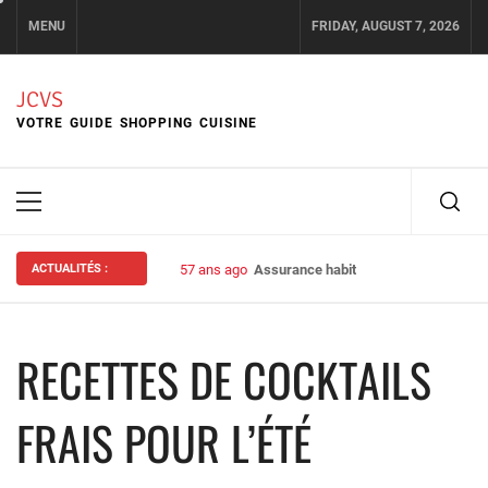
Skip
MENU
FRIDAY, AUGUST 7, 2026
to
content
JCVS
VOTRE GUIDE SHOPPING CUISINE
Primary
Menu
ACTUALITÉS :
57 ans ago
Assurance habitation : bien choisir s
RECETTES DE COCKTAILS
FRAIS POUR L’ÉTÉ