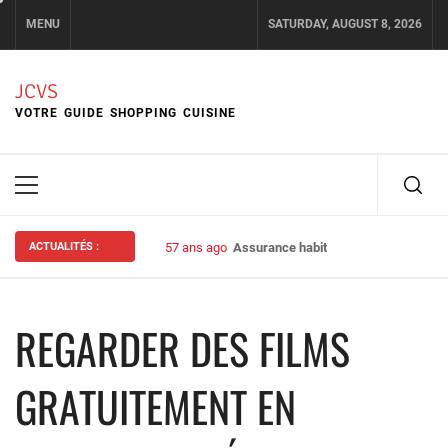
Skip
MENU
SATURDAY, AUGUST 8, 2026
to
content
JCVS
VOTRE GUIDE SHOPPING CUISINE
Primary
Menu
ACTUALITÉS :
57 ans ago
Assurance habitation : bien choisir s
REGARDER DES FILMS
GRATUITEMENT EN