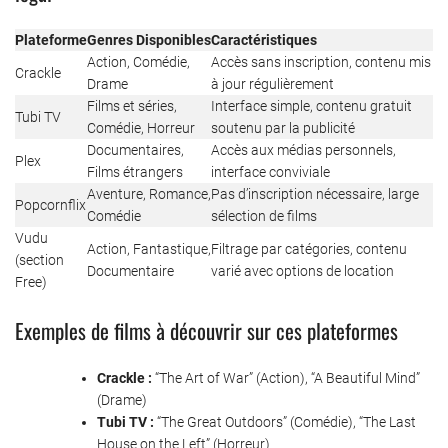
Plateforme
Genres Disponibles
Caractéristiques
Action, Comédie,
Accès sans inscription, contenu mis
Crackle
Drame
à jour régulièrement
Films et séries,
Interface simple, contenu gratuit
Tubi TV
Comédie, Horreur
soutenu par la publicité
Documentaires,
Accès aux médias personnels,
Plex
Films étrangers
interface conviviale
Aventure, Romance,
Pas d’inscription nécessaire, large
Popcornflix
Comédie
sélection de films
Vudu
Action, Fantastique,
Filtrage par catégories, contenu
(section
Documentaire
varié avec options de location
Free)
Exemples de films à découvrir sur ces plateformes
Crackle :
“The Art of War” (Action), “A Beautiful Mind”
(Drame)
Tubi TV :
“The Great Outdoors” (Comédie), “The Last
House on the Left” (Horreur)