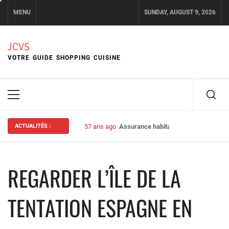
Skip
MENU
SUNDAY, AUGUST 9, 2026
to
content
JCVS
VOTRE GUIDE SHOPPING CUISINE
Primary
Menu
ACTUALITÉS :
57 ans ago
Assurance habitation : bien choisir s
REGARDER L’ÎLE DE LA
TENTATION ESPAGNE EN