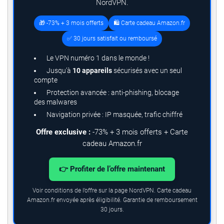
NordVPN.
🎁 -73% + 3 mois offerts
🛍️ Carte cadeau Amazon.fr
✅ 30 jours satisfait ou remboursé
Le VPN numéro 1 dans le monde !
Jusqu’à
10 appareils
sécurisés avec un seul
compte
Protection avancée : anti-phishing, blocage
des malwares
Navigation privée : IP masquée, trafic chiffré
Offre exclusive :
-73% + 3 mois offerts + Carte
cadeau Amazon.fr
👉 Profiter de l’offre maintenant
Voir conditions de l’offre sur la page NordVPN. Carte cadeau
Amazon.fr envoyée après éligibilité. Garantie de remboursement
30 jours.