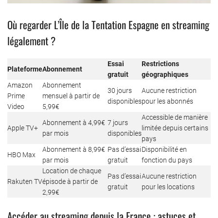
Où regarder L’Île de la Tentation Espagne en streaming
légalement ?
Essai
Restrictions
Plateforme
Abonnement
gratuit
géographiques
Amazon
Abonnement
30 jours
Aucune restriction
Prime
mensuel à partir de
disponibles
pour les abonnés
Video
5,99€
Accessible de manière
Abonnement à 4,99€
7 jours
Apple TV+
limitée depuis certains
par mois
disponibles
pays
Abonnement à 8,99€
Pas d’essai
Disponibilité en
HBO Max
par mois
gratuit
fonction du pays
Location de chaque
Pas d’essai
Aucune restriction
Rakuten TV
épisode à partir de
gratuit
pour les locations
2,99€
Accéder au streaming depuis la France : astuces et