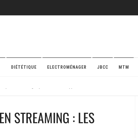
O
DIÉTÉTIQUE
ELECTROMÉNAGER
JBCC
MTM
r sa protection en ligne pour maison ou appartement
N STREAMING : LES