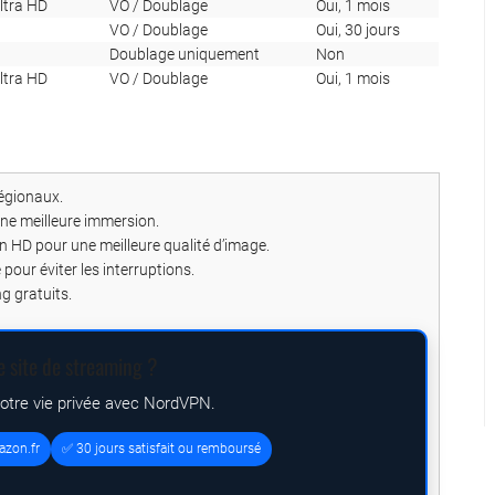
ltra HD
VO / Doublage
Oui, 1 mois
VO / Doublage
Oui, 30 jours
Doublage uniquement
Non
ltra HD
VO / Doublage
Oui, 1 mois
régionaux.
une meilleure immersion.
on HD pour une meilleure qualité d’image.
pour éviter les interruptions.
ng gratuits.
e site de streaming ?
votre vie privée avec NordVPN.
azon.fr
✅ 30 jours satisfait ou remboursé