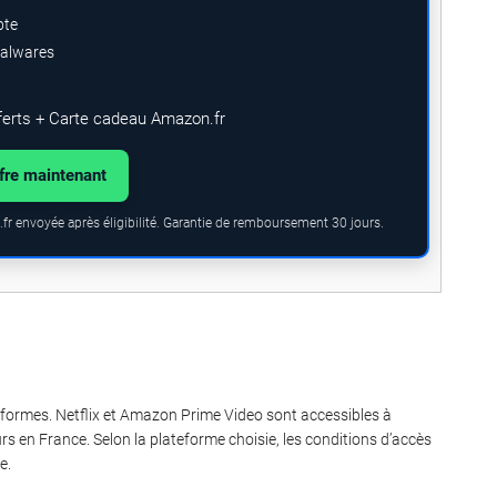
pte
malwares
ferts + Carte cadeau Amazon.fr
ffre maintenant
fr envoyée après éligibilité. Garantie de remboursement 30 jours.
formes. Netflix et Amazon Prime Video sont accessibles à
urs en France. Selon la plateforme choisie, les conditions d’accès
e.