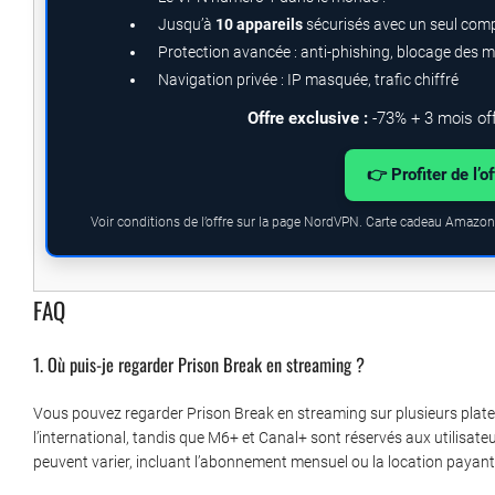
Jusqu’à
10 appareils
sécurisés avec un seul com
Protection avancée : anti-phishing, blocage des 
Navigation privée : IP masquée, trafic chiffré
Offre exclusive :
-73% + 3 mois of
👉 Profiter de l’o
Voir conditions de l’offre sur la page NordVPN. Carte cadeau Amazon.
FAQ
1. Où puis-je regarder Prison Break en streaming ?
Vous pouvez regarder Prison Break en streaming sur plusieurs plate
l’international, tandis que M6+ et Canal+ sont réservés aux utilisate
peuvent varier, incluant l’abonnement mensuel ou la location payant