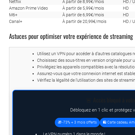
Netflix
À partir de 8,99€/mois
HD / U
Amazon Prime Video
À partir de 5,99€/mois
HD
M6+
À partir de 6,99€/mois
HD
Canal+
À partir de 20,99€/mois
HD / U
Astuces pour optimiser votre expérience de streaming
Utilisez un VPN pour accéder à d’autres catalogues 
Choisissez des sous-titres en version originale pour 
Privilégiez les appareils compatibles avec la résoluti
Assurez-vous que votre connexion internet est stable 
Vérifiez la légalité de l’utilisation des sites de streami
🚨 Accès bloqué à votr
Débloquez en 1 clic et protégez 
🎁 -73% + 3 mois offerts
🛍️ Carte cadeau Am
Le VPN numéro 1 dans le monde !