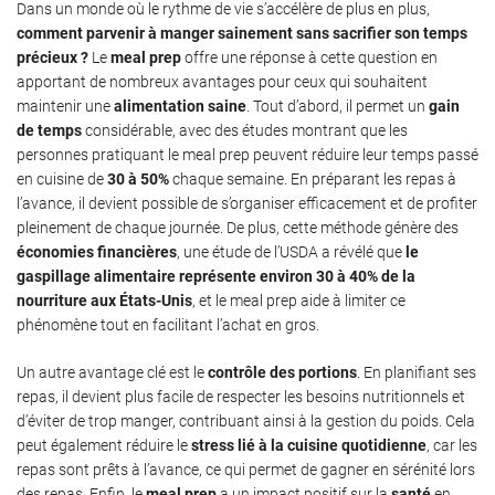
Dans un monde où le rythme de vie s’accélère de plus en plus,
comment parvenir à manger sainement sans sacrifier son temps
précieux ?
Le
meal prep
offre une réponse à cette question en
apportant de nombreux avantages pour ceux qui souhaitent
maintenir une
alimentation saine
. Tout d’abord, il permet un
gain
de temps
considérable, avec des études montrant que les
personnes pratiquant le meal prep peuvent réduire leur temps passé
en cuisine de
30 à 50%
chaque semaine. En préparant les repas à
l’avance, il devient possible de s’organiser efficacement et de profiter
pleinement de chaque journée. De plus, cette méthode génère des
économies financières
, une étude de l’USDA a révélé que
le
gaspillage alimentaire représente environ 30 à 40% de la
nourriture aux États-Unis
, et le meal prep aide à limiter ce
phénomène tout en facilitant l’achat en gros.
Un autre avantage clé est le
contrôle des portions
. En planifiant ses
repas, il devient plus facile de respecter les besoins nutritionnels et
d’éviter de trop manger, contribuant ainsi à la gestion du poids. Cela
peut également réduire le
stress lié à la cuisine quotidienne
, car les
repas sont prêts à l’avance, ce qui permet de gagner en sérénité lors
des repas. Enfin, le
meal prep
a un impact positif sur la
santé
en