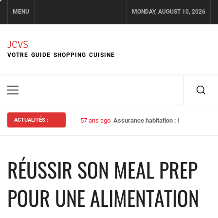
Skip
MENU
MONDAY, AUGUST 10, 2026
to
content
JCVS
VOTRE GUIDE SHOPPING CUISINE
Primary
Menu
ACTUALITÉS :
57 ans ago
Assurance habitation : bien choisir s
RÉUSSIR SON MEAL PREP
POUR UNE ALIMENTATION