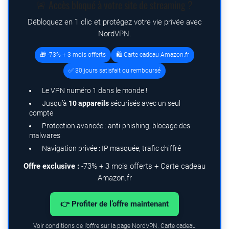
🚨 Accès bloqué à votre site de streaming ?
Débloquez en 1 clic et protégez votre vie privée avec
NordVPN.
🎁 -73% + 3 mois offerts
🛍️ Carte cadeau Amazon.fr
✅ 30 jours satisfait ou remboursé
Le VPN numéro 1 dans le monde !
Jusqu’à
10 appareils
sécurisés avec un seul
compte
Protection avancée : anti-phishing, blocage des
malwares
Navigation privée : IP masquée, trafic chiffré
Offre exclusive :
-73% + 3 mois offerts + Carte cadeau
Amazon.fr
👉 Profiter de l’offre maintenant
Voir conditions de l’offre sur la page NordVPN. Carte cadeau