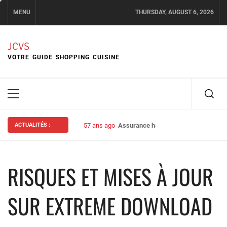
Skip
MENU
THURSDAY, AUGUST 6, 2026
to
content
JCVS
VOTRE GUIDE SHOPPING CUISINE
Primary
Menu
ACTUALITÉS :
57 ans ago
Assurance habitation : bien choisir s
RISQUES ET MISES À JOUR
SUR EXTREME DOWNLOAD