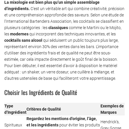
La mixologie est bien plus qu’un simple assemblage
d’ingrédients.
C’est un véritable art qui combine créativité, précision
et une compréhension approfondie des saveurs. Selon une étude de
l’International Bartenders Association, les cocktails se classifient en
plusieurs catégories : les
classiques
comme le Martini ou le Mojito,
les
modernes
qui incorporent des techniques innovantes, et les
cocktails sans alcool
qui séduisent un public toujours plus large,
représentant environ 30% des ventes dans les bars. L’importance
d’utiliser des ingrédients frais et de qualité ne peut être sous-
estimée, car cela impacte directement le goût final de la boisson.
Pour bien débuter, il est essentiel d’avoir à disposition le matériel
adéquat : un shaker, un verre doseur, une cuillère à mélange, et
d’autres ustensiles de base qui faciliteront votre apprentissage.
Choisir les Ingrédients de Qualité
Type
Exemples de
Critères de Qualité
d’Ingrédient
Marques
Regardez les mentions d’origine, l’âge,
Hendrick’s,
Spiritueux
et les ingrédients
pour éviter les produits
Grey Goose