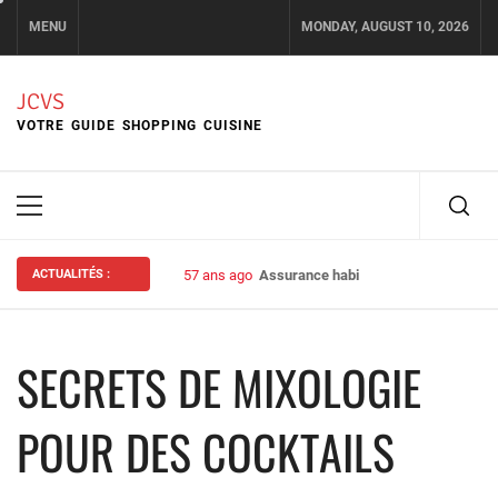
Skip
MENU
MONDAY, AUGUST 10, 2026
to
content
JCVS
VOTRE GUIDE SHOPPING CUISINE
Primary
Menu
ACTUALITÉS :
57 ans ago
Assurance habitation : bien choisir s
SECRETS DE MIXOLOGIE
POUR DES COCKTAILS