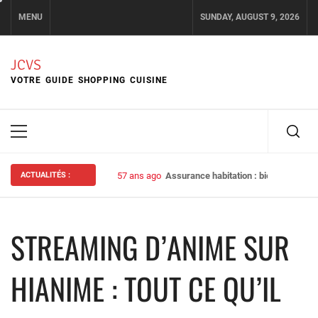
Skip
MENU
SUNDAY, AUGUST 9, 2026
to
content
JCVS
VOTRE GUIDE SHOPPING CUISINE
Primary
Menu
ACTUALITÉS :
57 ans ago
Assurance habitation : bien choisir s
STREAMING D’ANIME SUR
HIANIME : TOUT CE QU’IL