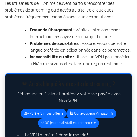
Les utilisateurs de HiAnime peuvent parfois rencontrer des
problèmes de streaming ou d’accès au site. Voici quelques
problèmes fréquemment signalés ainsi que des solutions :
Erreur de Chargement :
Vérifiez votre connexion
Internet, ou réessayez de recharger la page.
Problèmes de sous-titres :
Assurez-vous que votre
langue préférée est sélectionnée dans les paramètres.
Inaccessibilité du site :
Utilisez un VPN pour accéder
à HiAnime si vous êtes dans une région restreinte.
🚨 Accès bloqué à votre site de streaming ?
Débloquez en 1 clic et protégez votre vie privée avec
NordVPN.
🎁 -73% + 3 mois offerts
🛍️ Carte cadeau Amazon.fr
✅ 30 jours satisfait ou remboursé
Le VPN numéro 1 dans le monde !