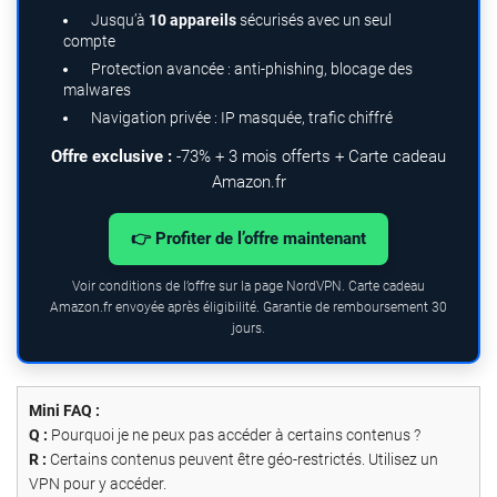
Jusqu’à
10 appareils
sécurisés avec un seul
compte
Protection avancée : anti-phishing, blocage des
malwares
Navigation privée : IP masquée, trafic chiffré
Offre exclusive :
-73% + 3 mois offerts + Carte cadeau
Amazon.fr
👉 Profiter de l’offre maintenant
Voir conditions de l’offre sur la page NordVPN. Carte cadeau
Amazon.fr envoyée après éligibilité. Garantie de remboursement 30
jours.
Mini FAQ :
Q :
Pourquoi je ne peux pas accéder à certains contenus ?
R :
Certains contenus peuvent être géo-restrictés. Utilisez un
VPN pour y accéder.