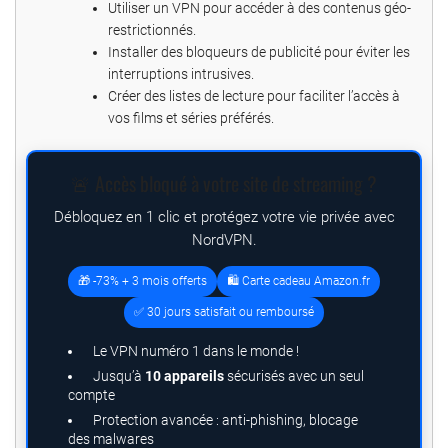
Utiliser un VPN pour accéder à des contenus géo-
restrictionnés.
Installer des bloqueurs de publicité pour éviter les
interruptions intrusives.
Créer des listes de lecture pour faciliter l’accès à
vos films et séries préférés.
🚨 Accès bloqué à votre site de streaming ?
Débloquez en 1 clic et protégez votre vie privée avec
NordVPN.
🎁 -73% + 3 mois offerts
🛍️ Carte cadeau Amazon.fr
✅ 30 jours satisfait ou remboursé
Le VPN numéro 1 dans le monde !
Jusqu’à
10 appareils
sécurisés avec un seul
compte
Protection avancée : anti-phishing, blocage
des malwares