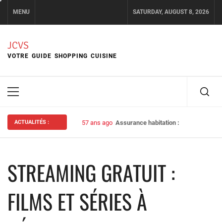
Skip
MENU
SATURDAY, AUGUST 8, 2026
to
content
JCVS
VOTRE GUIDE SHOPPING CUISINE
Primary
Menu
ACTUALITÉS :
57 ans ago
Assurance habitation : bien choisir s
STREAMING GRATUIT :
FILMS ET SÉRIES À