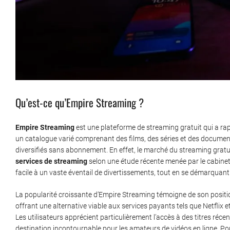
Qu’est-ce qu’Empire Streaming ?
Empire Streaming
est une plateforme de streaming gratuit qui a ra
un catalogue varié comprenant des films, des séries et des documenta
diversifiés sans abonnement. En effet, le marché du streaming gratu
services de streaming
selon une étude récente menée par le cabinet
facile à un vaste éventail de divertissements, tout en se démarquant pa
La popularité croissante d’Empire Streaming témoigne de son positi
offrant une alternative viable aux services payants tels que Netfli
Les utilisateurs apprécient particulièrement l’accès à des titres réc
destination incontournable pour les amateurs de vidéos en ligne. Po