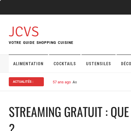
Skip
to
content
JCVS
VOTRE GUIDE SHOPPING CUISINE
ALIMENTATION
COCKTAILS
USTENSILES
DÉC
ACTUALITÉS :
57 ans ago
Assurance habitation : bien choisi
STREAMING GRATUIT : QUE
?