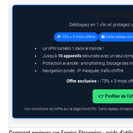
🚨 Accès bloqué à votr
Débloquez en 1 clic et protégez 
🎁 -73% + 3 mois offerts
🛍️ Carte cadeau Am
Le VPN numéro 1 dans le monde !
Jusqu’à
10 appareils
sécurisés avec un seul com
Protection avancée : anti-phishing, blocage des 
Navigation privée : IP masquée, trafic chiffré
Offre exclusive :
-73% + 3 mois of
👉 Profiter de l’o
Voir conditions de l’offre sur la page NordVPN. Carte cadeau Amazon.
Comment naviguer sur Empire Streaming : guide d’utili