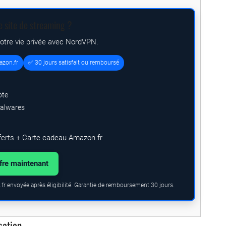
e site de streaming ?
votre vie privée avec NordVPN.
azon.fr
✅ 30 jours satisfait ou remboursé
pte
malwares
ferts + Carte cadeau Amazon.fr
ffre maintenant
fr envoyée après éligibilité. Garantie de remboursement 30 jours.
sation