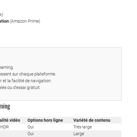
x)
ation
(Amazon Prime)
reaming.
éressent sur chaque plateforme.
r et la facilité de navigation.
les ou d’essai gratuit.
aming
alité vidéo
Options hors ligne
Variété de contenu
 HDR
Oui
Très large
Oui
Large