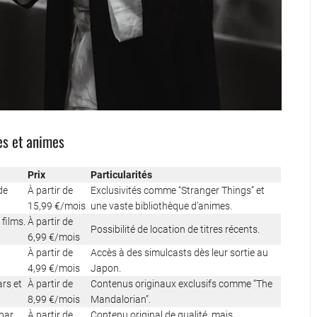
es et animes
Prix
Particularités
de
À partir de
Exclusivités comme “Stranger Things” et
15,99 €/mois
une vaste bibliothèque d’animes.
 films.
À partir de
Possibilité de location de titres récents.
6,99 €/mois
À partir de
Accès à des simulcasts dès leur sortie au
4,99 €/mois
Japon.
ars et
À partir de
Contenus originaux exclusifs comme “The
8,99 €/mois
Mandalorian”.
 par
À partir de
Contenu original de qualité, mais