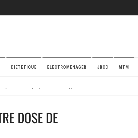
O
DIÉTÉTIQUE
ELECTROMÉNAGER
JBCC
MTM
r sa protection en ligne pour maison ou appartement
TRE DOSE DE