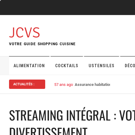
Skip
to
content
JCVS
VOTRE GUIDE SHOPPING CUISINE
ALIMENTATION
COCKTAILS
USTENSILES
DÉC
ACTUALITÉS :
57 ans ago
Assurance habitation : bien choisi
STREAMING INTÉGRAL : VO
DIVERTISSEMENT