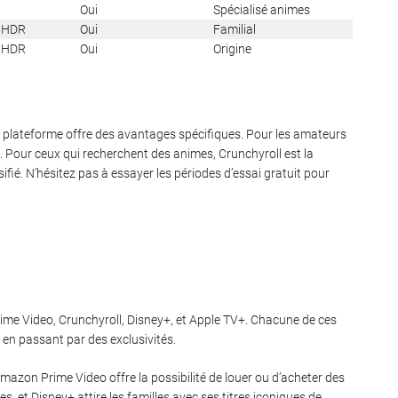
Oui
Spécialisé animes
 HDR
Oui
Familial
 HDR
Oui
Origine
ue plateforme offre des avantages spécifiques. Pour les amateurs
x. Pour ceux qui recherchent des animes, Crunchyroll est la
ifié. N’hésitez pas à essayer les périodes d’essai gratuit pour
ime Video, Crunchyroll, Disney+, et Apple TV+. Chacune de ces
, en passant par des exclusivités.
Amazon Prime Video offre la possibilité de louer ou d’acheter des
s, et Disney+ attire les familles avec ses titres iconiques de