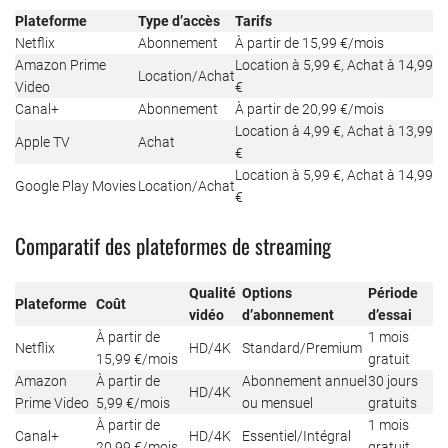
Plateforme
Type d’accès
Tarifs
Netflix
Abonnement
À partir de 15,99 €/mois
Amazon Prime
Location à 5,99 €, Achat à 14,99
Location/Achat
Video
€
Canal+
Abonnement
À partir de 20,99 €/mois
Location à 4,99 €, Achat à 13,99
Apple TV
Achat
€
Location à 5,99 €, Achat à 14,99
Google Play Movies
Location/Achat
€
Comparatif des plateformes de streaming
Qualité
Options
Période
Plateforme
Coût
vidéo
d’abonnement
d’essai
À partir de
1 mois
Netflix
HD/4K
Standard/Premium
15,99 €/mois
gratuit
Amazon
À partir de
Abonnement annuel
30 jours
HD/4K
Prime Video
5,99 €/mois
ou mensuel
gratuits
À partir de
1 mois
Canal+
HD/4K
Essentiel/Intégral
20,99 €/mois
gratuit