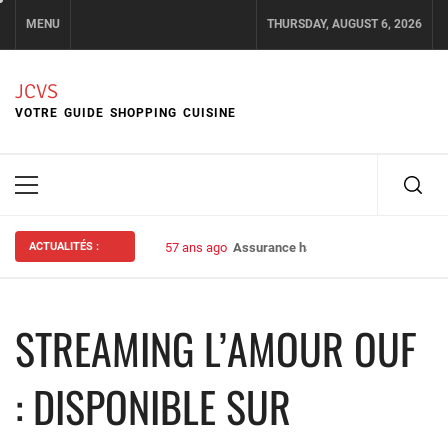
Skip
MENU
THURSDAY, AUGUST 6, 2026
to
content
JCVS
VOTRE GUIDE SHOPPING CUISINE
Primary
Menu
ACTUALITÉS :
57 ans ago
Assurance habitation : bien choisir s
STREAMING L’AMOUR OUF
: DISPONIBLE SUR