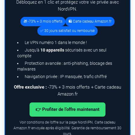
Débloquez en 1 clic et protégez votre vie privée avec
NordVPN.
🎁 -73% + 3 mois offerts
🛍️ Carte cadeau Amazon.fr
✅ 30 jours satisfait ou remboursé
Le VPN numéro 1 dans le monde !
Jusqu’à
10 appareils
sécurisés avec un seul
compte
Protection avancée : anti-phishing, blocage des
malwares
Navigation privée : IP masquée, trafic chiffré
Offre exclusive :
-73% + 3 mois offerts + Carte cadeau
Amazon.fr
👉 Profiter de l’offre maintenant
Voir conditions de l’offre sur la page NordVPN. Carte cadeau
Amazon.fr envoyée après éligibilité. Garantie de remboursement 30
jours.