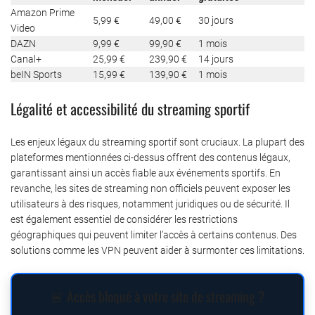
Amazon Prime
5,99 €
49,00 €
30 jours
Video
DAZN
9,99 €
99,90 €
1 mois
Canal+
25,99 €
239,90 €
14 jours
beIN Sports
15,99 €
139,90 €
1 mois
Légalité et accessibilité du streaming sportif
Les enjeux légaux du streaming sportif sont cruciaux. La plupart des
plateformes mentionnées ci-dessus offrent des contenus légaux,
garantissant ainsi un accès fiable aux événements sportifs. En
revanche, les sites de streaming non officiels peuvent exposer les
utilisateurs à des risques, notamment juridiques ou de sécurité. Il
est également essentiel de considérer les restrictions
géographiques qui peuvent limiter l’accès à certains contenus. Des
solutions comme les VPN peuvent aider à surmonter ces limitations.
🚨 Accès bloqué à votre site de streaming ?