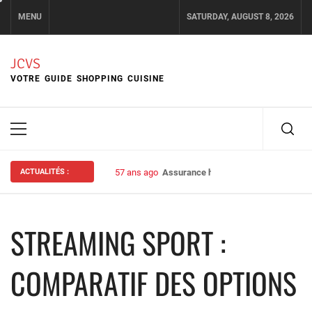
Skip
MENU
SATURDAY, AUGUST 8, 2026
to
content
JCVS
VOTRE GUIDE SHOPPING CUISINE
Primary
Menu
ACTUALITÉS :
57 ans ago
Assurance habitation : bien choisir s
STREAMING SPORT :
COMPARATIF DES OPTIONS