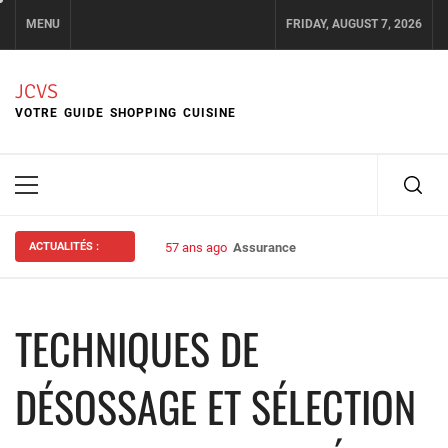
Skip
MENU
FRIDAY, AUGUST 7, 2026
to
content
JCVS
VOTRE GUIDE SHOPPING CUISINE
Primary
Menu
ACTUALITÉS :
57 ans ago
Assurance habitation : bien choisir s
TECHNIQUES DE
DÉSOSSAGE ET SÉLECTION