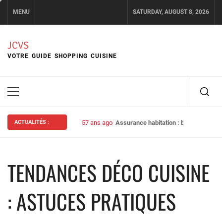
Skip
MENU
SATURDAY, AUGUST 8, 2026
to
content
JCVS
VOTRE GUIDE SHOPPING CUISINE
Primary
Menu
ACTUALITÉS :
57 ans ago
Assurance habitation : bien choisir s
TENDANCES DÉCO CUISINE
: ASTUCES PRATIQUES