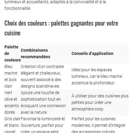
lumineux et accueillants, adaptés à la convivialité et à la
fonctionnalité.
Choix des couleurs : palettes gagnantes pour votre
cuisine
Palette
Combinaisons
de
Conseils d’application
recommandées
couleurs
Bleu
Création d’un contraste
Idéal pour les espaces
marine
élégant et chaleureux,
lumineux, car le bleu marine
et bois
souvent associé à des
accentue la profondeur.
clair
designs scandinaves.
Vert
Ajoute une touche de
À utiliser pour des cuisines plus
olive et
sophistication tout en
petites pour créer une
accents
évoquant une connexion
atmosphère cosy.
dorés
avec la nature.
Gris clair
Favorise la luminosité et
Parfait pour les cuisines
et blanc
l’ouverture, parfait pour
modernes, il permet d’intégrer
cassé
créer un espace aéré.
des accessoires colorés.