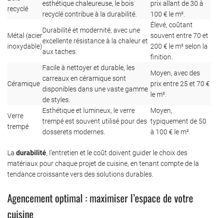
esthétique chaleureuse, le bois
prix allant de 30 à
recyclé
recyclé contribue à la durabilité.
100 € le m².
Élevé, coûtant
Durabilité et modernité, avec une
Métal (acier
souvent entre 70 et
excellente résistance à la chaleur et
inoxydable)
200 € le m² selon la
aux taches.
finition.
Facile à nettoyer et durable, les
Moyen, avec des
carreaux en céramique sont
Céramique
prix entre 25 et 70 €
disponibles dans une vaste gamme
le m².
de styles.
Esthétique et lumineux, le verre
Moyen,
Verre
trempé est souvent utilisé pour des
typiquement de 50
trempé
dosserets modernes.
à 100 € le m².
La
durabilité
, l’entretien et le coût doivent guider le choix des
matériaux pour chaque projet de cuisine, en tenant compte de la
tendance croissante vers des solutions durables.
Agencement optimal : maximiser l’espace de votre
cuisine