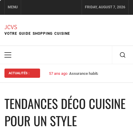
Skip
MENU
FRIDAY, AUGUST 7, 2026
to
content
JCVS
VOTRE GUIDE SHOPPING CUISINE
Primary
Menu
ACTUALITÉS :
57 ans ago
Assurance habitation : bien choisir s
TENDANCES DÉCO CUISINE
POUR UN STYLE