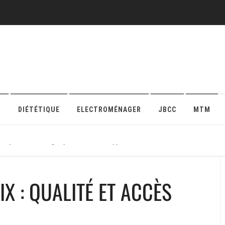
O
DIÉTÉTIQUE
ELECTROMÉNAGER
JBCC
MTM
r sa protection en ligne pour maison ou appartement
X : QUALITÉ ET ACCÈS