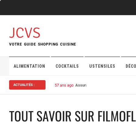
Skip
to
content
JCVS
VOTRE GUIDE SHOPPING CUISINE
ALIMENTATION
COCKTAILS
USTENSILES
DÉC
ACTUALITÉS :
57 ans ago
Assurance habitation : bien choisi
TOUT SAVOIR SUR FILMOFLI