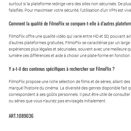
surtout si la plateforme redirige vers des sites non sécurisés. De pl
falsifiés. Pour maximiser votre sécurité, l’utilisation d’un VPN est v
Comment la qualité de FilmoFlix se compare-t-elle à d’autres platefor
FilmoFlix offre une qualité vidéo qui varie entre HD et SD, pouvant a
d’autres plateformes gratuites, FilmoFlix se caractérise par un large
expériences plus légales et sécurisées, souvent avec une meilleure qu
lumière ces différences et aide à choisir une plate-forme en fonction
Y a-t-il des contenus spécifiques à rechercher sur FilmoFlix ?
FilmoFlix propose une riche sélection de films et de séries, allant d
marqué l’histoire du cinéma. La diversité des genres disponible fait
correspondent à ses goûts personnels. Il peut être utile de consult
ou séries que vous n’auriez pas envisagés initialement.
ART.1089036