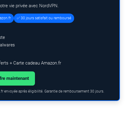
votre vie privée avec NordVPN.
azon.fr
✅ 30 jours satisfait ou remboursé
pte
malwares
ferts + Carte cadeau Amazon.fr
ffre maintenant
fr envoyée après éligibilité. Garantie de remboursement 30 jours.