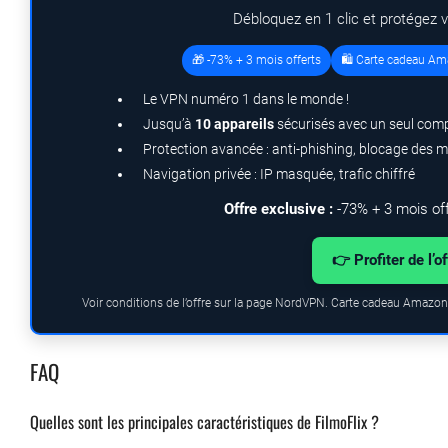
Débloquez en 1 clic et protégez 
🎁 -73% + 3 mois offerts
🛍️ Carte cadeau Am
Le VPN numéro 1 dans le monde !
Jusqu’à
10 appareils
sécurisés avec un seul com
Protection avancée : anti-phishing, blocage des 
Navigation privée : IP masquée, trafic chiffré
Offre exclusive :
-73% + 3 mois of
👉 Profiter de l’o
Voir conditions de l’offre sur la page NordVPN. Carte cadeau Amazon.
FAQ
Quelles sont les principales caractéristiques de FilmoFlix ?