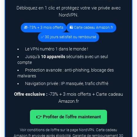
Débloquez en 1 clic et protégez votre vie privée avec
NordVPN.
🎁 -73% + 3 mois offerts
🛍️ Carte cadeau Amazon.fr
✅ 30 jours satisfait ou remboursé
Le VPN numéro 1 dans le monde !
Jusqu’à
10 appareils
sécurisés avec un seul
compte
Protection avancée : anti-phishing, blocage des
malwares
Navigation privée : IP masquée, trafic chiffré
Offre exclusive :
-73% + 3 mois offerts + Carte cadeau
Amazon.fr
👉 Profiter de l’offre maintenant
Voir conditions de l’offre sur la page NordVPN. Carte cadeau
Amazon.fr envoyée après éligibilité. Garantie de remboursement 30