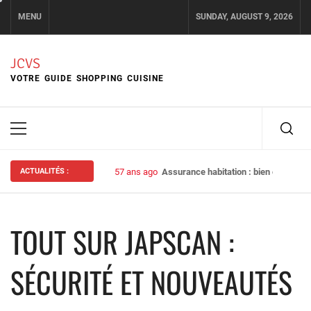
Skip
MENU
SUNDAY, AUGUST 9, 2026
to
content
JCVS
VOTRE GUIDE SHOPPING CUISINE
Primary
Menu
ACTUALITÉS :
57 ans ago
Assurance habitation : bien choisir s
TOUT SUR JAPSCAN :
SÉCURITÉ ET NOUVEAUTÉS