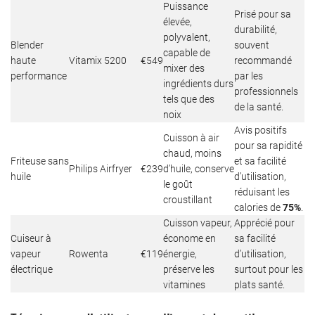
Puissance
Prisé pour sa
élevée,
durabilité,
polyvalent,
Blender
souvent
capable de
haute
Vitamix 5200
€549
recommandé
mixer des
performance
par les
ingrédients durs
professionnels
tels que des
de la santé.
noix
Avis positifs
Cuisson à air
pour sa rapidité
chaud, moins
Friteuse sans
et sa facilité
Philips Airfryer
€239
d’huile, conserve
huile
d’utilisation,
le goût
réduisant les
croustillant
calories de
75%
.
Cuisson vapeur,
Apprécié pour
Cuiseur à
économe en
sa facilité
vapeur
Rowenta
€119
énergie,
d’utilisation,
électrique
préserve les
surtout pour les
vitamines
plats santé.