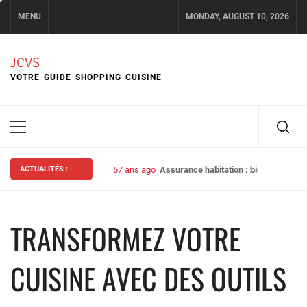
Skip
MENU
MONDAY, AUGUST 10, 2026
to
content
JCVS
VOTRE GUIDE SHOPPING CUISINE
Primary
Menu
ACTUALITÉS :
57 ans ago
Assurance habitation : bien choisir s
TRANSFORMEZ VOTRE
CUISINE AVEC DES OUTILS