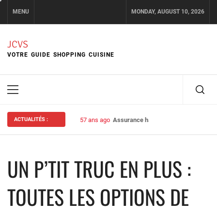
Skip
MENU
MONDAY, AUGUST 10, 2026
to
content
JCVS
VOTRE GUIDE SHOPPING CUISINE
Primary
Menu
ACTUALITÉS :
57 ans ago
Assurance habitation : bien choisir s
UN P’TIT TRUC EN PLUS :
TOUTES LES OPTIONS DE